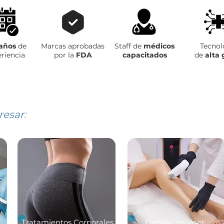
años
de
Marcas aprobadas
Staff de
médicos
Tecnol
riencia
por la
FDA
capacitados
de
alta
resar:
Tratamientos Corporales
Depilación láser