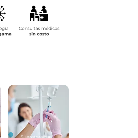
ogía
Consultas médicas
 gama
sin costo
Sueroterapia