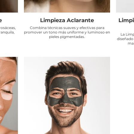
e
Limpieza Aclarante
Limpi
rosáceas,
Combina técnicas suaves y efectivas para
anquila,
promover un tono más uniforme y luminoso en
La Limp
pieles pigmentadas.
diseñado 
man