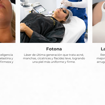
Fotona
L
teligencia
Láser de última generación que trata acné,
Rem
elastina y
manchas, cicatrices y flacidez leve, logrando
mejora
 firmeza y
una piel más uniforme y firme.
arruga