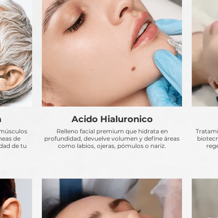
a
Acido Hialuronico
 músculos
Relleno facial premium que hidrata en
Tratam
íneas de
profundidad, devuelve volumen y define áreas
biotec
dad de tu
como labios, ojeras, pómulos o nariz.
reg