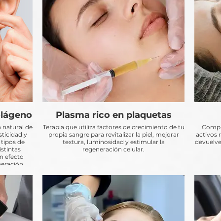
olágeno
Plasma rico en plaquetas
 natural de
Terapia que utiliza factores de crecimiento de tu
Comple
sticidad y
propia sangre para revitalizar la piel, mejorar
activos 
 tipos de
textura, luminosidad y estimular la
devuelven
stintas
regeneración celular.
n efecto
neración