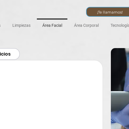
¡Te llamamos!
s
Limpiezas
Área Facial
Área Corporal
Tecnologí
icios