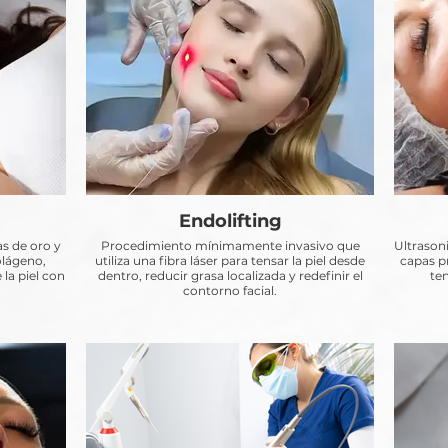
Endolifting
s de oro y
Procedimiento mínimamente invasivo que
Ultrasoni
olágeno,
utiliza una fibra láser para tensar la piel desde
capas pr
 la piel con
dentro, reducir grasa localizada y redefinir el
te
contorno facial.