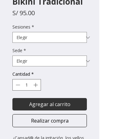
Bikini Tradicional
Precio
S/ 95.00
Sesiones
*
Sede
*
Cantidad
*
Agregar al carrito
Realizar compra
¿Cansad@ de la irritación, los vellos