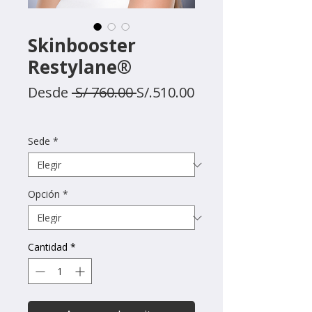
Skinbooster
Restylane®
Precio
Desde
 S/ 760.00 
S/.510.00
Precio
de
oferta
Sede
*
Opción
*
Cantidad
*