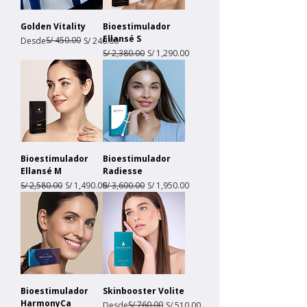
Golden Vitality
Bioestimulador
Ellansé S
Precio
Precio de oferta
S/ 450.00
Desde
S/ 240.00
Precio
Precio de oferta
S/ 2,380.00
S/ 1,290.00
Bioestimulador
Bioestimulador
Ellansé M
Radiesse
Precio
Precio de oferta
Precio
Precio de oferta
S/ 2,580.00
S/ 1,490.00
S/ 3,600.00
S/ 1,950.00
Bioestimulador
Skinbooster Volite
HarmonyCa
Precio
Precio de oferta
S/ 760.00
Desde
S/ 510.00