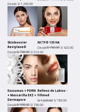
Precio de oferta
Desde
S/ 1,390.00
Skinbooster
NCTF® 135 HA
Restylane®
Precio
Precio de oferta
S/ 780.00
Desde
S/ 420.00
Precio
Precio de oferta
S/ 760.00
Desde
S/ 510.00
Exosomas + PDRN
Relleno de Labios -
+ Mascarilla EXZ +
Fillmed
Dermapore
Precio
Precio de oferta
S/ 1,520.00
S/ 780.00
Precio
Precio de oferta
S/ 990.00
Desde
S/ 790.00