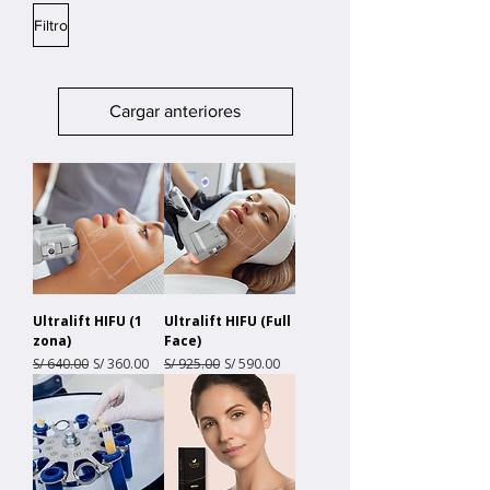
Filtro
Cargar anteriores
Ultralift HIFU (1
Ultralift HIFU (Full
zona)
Face)
Precio
Precio de oferta
Precio
Precio de oferta
S/ 640.00
S/ 360.00
S/ 925.00
S/ 590.00