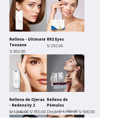
Relleno - Ultimate
RRS Eyes
Teoxane
Precio
S/ 250.00
Precio
S/ 850.00
Relleno de Ojeras
Relleno de
- Redensity 2
Pómulos
Precio
Precio de oferta
Precio
Precio de oferta
S/ 1,780.00
S/ 1,840.00
S/ 950.00
Desde
S/ 900.00